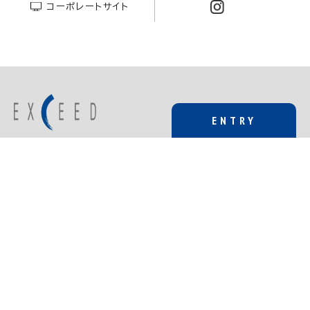
コーポレートサイト
ENTRY
新卒
TOP
about EXCEED
技術領域と仕事
成長し、挑戦する環境
中途
働き方と健康経営
採用情報
インターンシップ
新着情報
エントリー（新卒）
エントリー（中途）
プライバシーポリシー