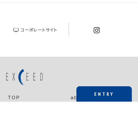
コーポレートサイト
ENTRY
TOP
about EXCEED
新卒
技術領域と仕事
成長し、挑戦する環境
働き方と健康経営
採用情報
中途