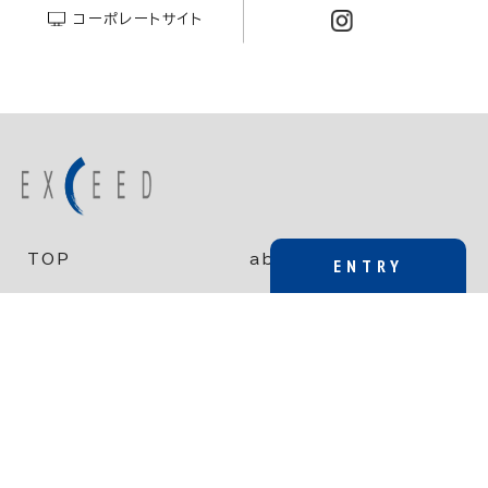
コーポレートサイト
TOP
about EXCEED
ENTRY
技術領域と仕事
成長し、挑戦する環境
新卒
働き方と健康経営
採用情報
中途
新着情報
エントリー（新卒）
インターンシップ
エントリー（中途）
プライバシーポリシー