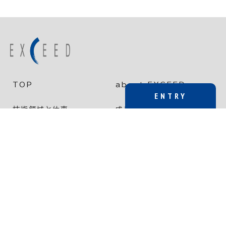
TOP
about EXCEED
ENTRY
技術領域と仕事
成長し、挑戦する環境
新卒
働き方と健康経営
採用情報
中途
新着情報
エントリー（新卒）
インターンシップ
エントリー（中途）
プライバシーポリシー
©EXCEED CO.,LTD. all rights reserved.