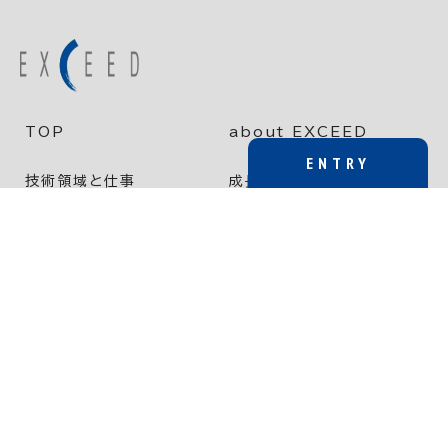
TOP
about EXCEED
ENTRY
技術領域と仕事
成長し、挑戦する環境
新卒
働き方と健康経営
採用情報
中途
新着情報
エントリー（新卒）
エントリー（中途）
プライバシーポリシー
インターンシップ
©EXCEED CO.,LTD. all rights reserved.